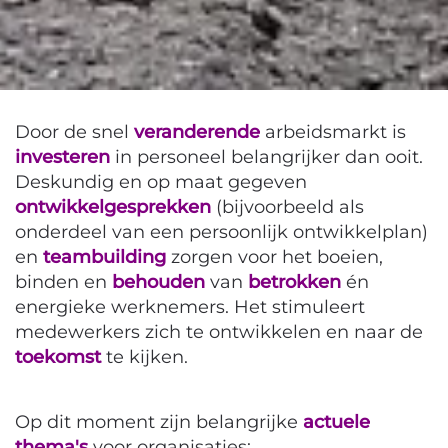
Door de snel
veranderende
arbeidsmarkt is
investeren
in personeel belangrijker dan ooit.
Deskundig en op maat gegeven
ontwikkelgesprekken
(bijvoorbeeld als
onderdeel van een persoonlijk ontwikkelplan)
en
teambuilding
zorgen voor het boeien,
binden en
behouden
van
betrokken
én
energieke werknemers. Het stimuleert
medewerkers zich te ontwikkelen en naar de
toekomst
te kijken.
Op dit moment zijn belangrijke
actuele
thema's
voor organisaties: