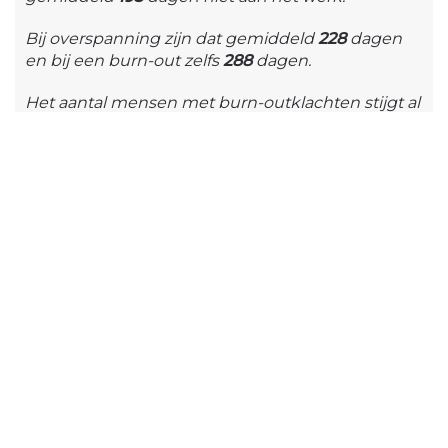
Bij overspanning zijn dat gemiddeld
228
dagen
en bij een burn-out zelfs
288
dagen.
Het aantal mensen met burn-outklachten stijgt al
jaren en kost je als werkgever al snel
250 euro per
dag
!
Maak een afspraak