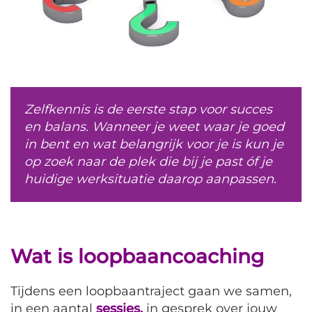
Zelfkennis is de eerste stap voor succes
en balans. Wanneer je weet waar je goed
in bent en wat belangrijk voor je is kun je
op zoek naar de plek die bij je past óf je
huidige werksituatie daarop aanpassen.
Wat is loopbaancoaching
Tijdens een loopbaantraject gaan we samen,
in een aantal
sessies,
in gesprek over jouw