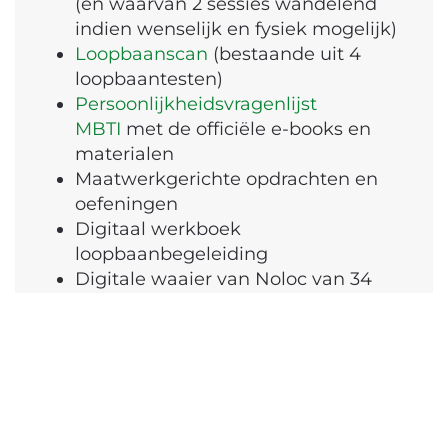
(en waarvan 2 sessies wandelend
indien wenselijk en fysiek mogelijk)
Loopbaanscan
(bestaande uit 4
loopbaantesten)
Persoonlijkheidsvragenlijst
MBTI
met de officiële e-books en
materialen
Maatwerkgerichte opdrachten en
oefeningen
Digitaal werkboek
loopbaanbegeleiding
Digitale waaier van Noloc van 34
pagina's met loopbaantips
Inclusief notitieboekje en pen
Materialen, koffie/thee,
gespreksvoorbereidingen
Doorlooptijd