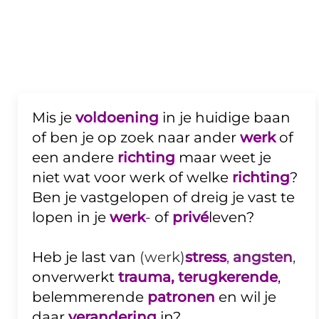
Mis je
voldoening
in je huidige baan
of ben je op zoek naar ander
werk
of
een andere
richting
maar weet je
niet wat voor werk of welke
richting
?
Ben je vastgelopen of dreig je vast te
lopen in je
werk
-
of
privé
leven?
Heb je last van
(werk)
stress
,
angsten
,
onverwerkt
trauma,
terugkerende
,
belemmerende
patronen
en wil je
daar
verandering
in?