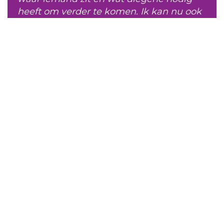
heeft om verder te komen. Ik kan nu ook
beter communiceren met mijn manager.
Ik heb meer rust omdat ik weet wat ik
belangrijk vind, waar ik voor wil kiezen en
wat bij me past. Ik weet nu welke richting
ik op wil de komende jaren. Ik ben er
ontzettend blij mee! Bedankt!"
Manon,
adviseur, Pameijer
'Ik ben weer terug in actie, heb weer
meer energie en ik heb weer nieuwe
doelen'
"De beweging, het buiten zijn, de rust, de
wijze van vragen stellen en de