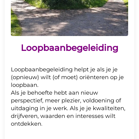
P
aardencoaching
mei t/m september
Loopbaanbegeleiding
Loopbaanbegeleiding helpt je als je je
(opnieuw) wilt (of moet) oriënteren op je
loopbaan.
Loopbaanbegeleiding •
Als je behoefte hebt aan nieuw
(Wandel)Coaching • EMDR •
perspectief, meer plezier, voldoening of
uitdaging in je werk. Als je je kwaliteiten,
Cranio
drijfveren, waarden en interesses wilt
ontdekken
.
Van inzicht naar beweging